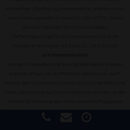
während der Übertragung gewährleistet ist, arbeiten wir mit
Verschlüsselungsverfahren (etwa SSL) über HTTPS, die den
aktuellen Stand der Technik widerspiegeln.
Die Rechtsgrundlage für die Datenverarbeitung ist ein
Vertragsverhältnis gem. Art. 6 Abs. 1 S. 1 lit. b DSGVO
a) Kommentarfunktion
Werden Kommentare oder sonstige Beiträge auf unserem
Angebot verfasst und veröffentlicht, speichern wir die IP-
Adresse, den Nutzernamen und den Zeitpunkt der Erstellung.
Diese Daten werden aus Sicherheitsgründen erhoben, da der
Anbieter für rechtswidrige Inhalte (verbotene Propaganda,
Beleidigungen u.a.) belangt werden kann, auch wenn sie von
dritter Seite erstellt wurden. In einem solchen Fall dienen die
Informationen dazu, die Identität des Verfassers zu ermitteln.