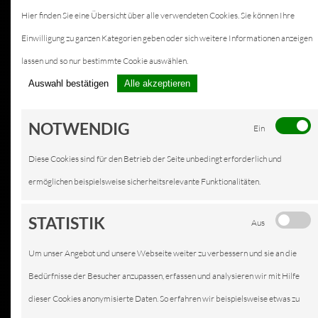
Hier finden Sie eine Übersicht über alle verwendeten Cookies. Sie können Ihre
Einwilligung zu ganzen Kategorien geben oder sich weitere Informationen anzeigen
lassen und so nur bestimmte Cookie auswählen.
Auswahl bestätigen
Alle akzeptieren
NOTWENDIG
Ein
Diese Cookies sind für den Betrieb der Seite unbedingt erforderlich und
ermöglichen beispielsweise sicherheitsrelevante Funktionalitäten.
STATISTIK
Aus
Um unser Angebot und unsere Webseite weiter zu verbessern und sie an die
Bedürfnisse der Besucher anzupassen, erfassen und analysieren wir mit Hilfe
dieser Cookies anonymisierte Daten. So erfahren wir beispielsweise etwas zu